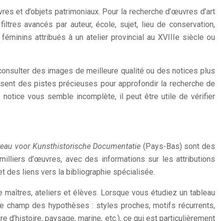
es et d’objets patrimoniaux. Pour la recherche d’œuvres d’art
ltres avancés par auteur, école, sujet, lieu de conservation,
féminins attribués à un atelier provincial au XVIIIe siècle ou
consulter des images de meilleure qualité ou des notices plus
issent des pistes précieuses pour approfondir la recherche de
 notice vous semble incomplète, il peut être utile de vérifier
reau voor Kunsthistorische Documentatie
(Pays-Bas) sont des
liers d’œuvres, avec des informations sur les attributions
t des liens vers la bibliographie spécialisée.
e maîtres, ateliers et élèves. Lorsque vous étudiez un tableau
 le champ des hypothèses : styles proches, motifs récurrents,
e d’histoire, paysage, marine, etc.), ce qui est particulièrement