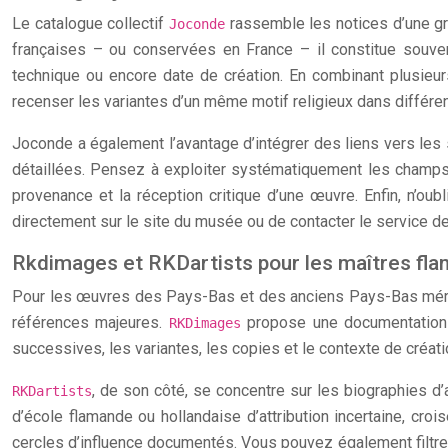
Le catalogue collectif
rassemble les notices d’une gr
Joconde
françaises – ou conservées en France – il constitue souvent 
technique ou encore date de création. En combinant plusieurs 
recenser les variantes d’un même motif religieux dans différe
Joconde a également l’avantage d’intégrer des liens vers les
détaillées. Pensez à exploiter systématiquement les champs «
provenance et la réception critique d’une œuvre. Enfin, n’oub
directement sur le site du musée ou de contacter le service de
Rkdimages et RKDartists pour les maîtres fla
Pour les œuvres des Pays-Bas et des anciens Pays-Bas mér
références majeures.
propose une documentation i
RKDimages
successives, les variantes, les copies et le contexte de créat
, de son côté, se concentre sur les biographies d’
RKDartists
d’école flamande ou hollandaise d’attribution incertaine, cr
cercles d’influence documentés. Vous pouvez également filtrer pa