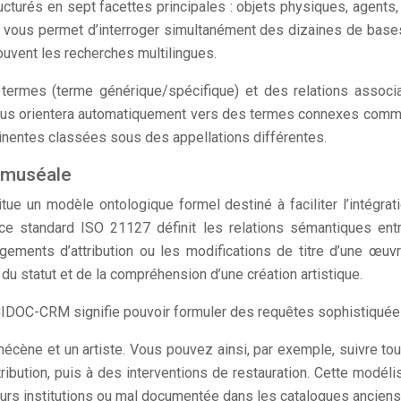
urés en sept facettes principales : objets physiques, agents, ac
AT vous permet d’interroger simultanément des dizaines de bas
ouvent les recherches multilingues.
termes (terme générique/spécifique) et des relations associa
ous orientera automatiquement vers des termes connexes comme «
inentes classées sous des appellations différentes.
 muséale
e un modèle ontologique formel destiné à faciliter l’intégrati
 ce standard ISO 21127 définit les relations sémantiques ent
ements d’attribution ou les modifications de titre d’une œuvr
u statut et de la compréhension d’une création artistique.
CIDOC-CRM signifie pouvoir formuler des requêtes sophistiquées
écène et un artiste. Vous pouvez ainsi, par exemple, suivre t
bution, puis à des interventions de restauration. Cette modéli
ieurs institutions ou mal documentée dans les catalogues anciens