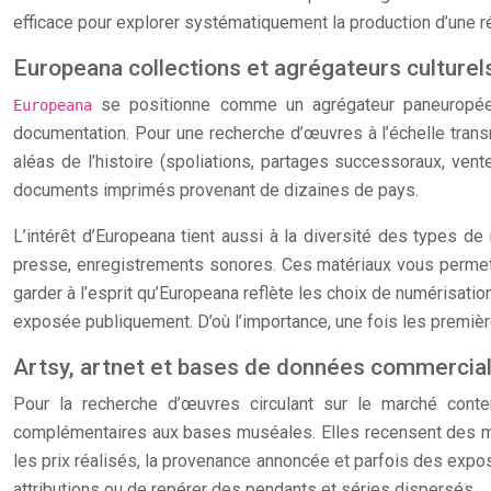
efficace pour explorer systématiquement la production d’une 
Europeana collections et agrégateurs culturel
se positionne comme un agrégateur paneuropéen, 
Europeana
documentation. Pour une recherche d’œuvres à l’échelle transn
aléas de l’histoire (spoliations, partages successoraux, vent
documents imprimés provenant de dizaines de pays.
L’intérêt d’Europeana tient aussi à la diversité des types 
presse, enregistrements sonores. Ces matériaux vous permette
garder à l’esprit qu’Europeana reflète les choix de numérisatio
exposée publiquement. D’où l’importance, une fois les premiè
Artsy, artnet et bases de données commercial
Pour la recherche d’œuvres circulant sur le marché co
complémentaires aux bases muséales. Elles recensent des mill
les prix réalisés, la provenance annoncée et parfois des expo
attributions ou de repérer des pendants et séries dispersés.