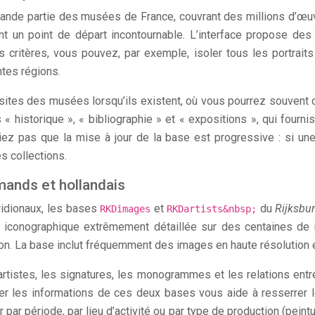
ande partie des musées de France, couvrant des millions d’œuvr
un point de départ incontournable. L’interface propose des fi
critères, vous pouvez, par exemple, isoler tous les portraits 
ntes régions.
 sites des musées lorsqu’ils existent, où vous pourrez souvent 
 historique », « bibliographie » et « expositions », qui fourn
liez pas que la mise à jour de la base est progressive : si une
s collections.
mands et hollandais
idionaux, les bases
et
du
Rijksbu
RKDimages
RKDartists&nbsp;
conographique extrêmement détaillée sur des centaines de mil
ion. La base inclut fréquemment des images en haute résolution e
artistes, les signatures, les monogrammes et les relations entr
oiser les informations de ces deux bases vous aide à resserrer
r période, par lieu d’activité ou par type de production (peintur