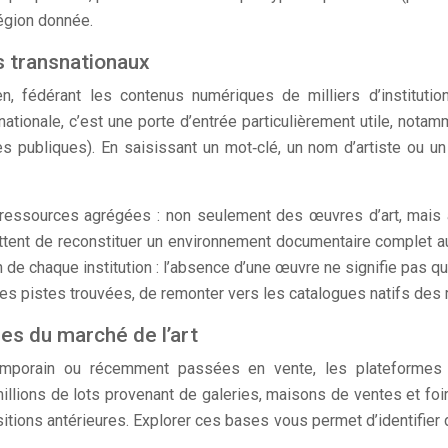
région donnée.
s transnationaux
fédérant les contenus numériques de milliers d’institutions
ationale, c’est une porte d’entrée particulièrement utile, nota
es publiques). En saisissant un mot‑clé, un nom d’artiste ou u
de ressources agrégées : non seulement des œuvres d’art, mai
nt de reconstituer un environnement documentaire complet auto
n de chaque institution : l’absence d’une œuvre ne signifie pas qu
res pistes trouvées, de remonter vers les catalogues natifs de
es du marché de l’art
ntemporain ou récemment passées en vente, les platefor
ions de lots provenant de galeries, maisons de ventes et foire
sitions antérieures. Explorer ces bases vous permet d’identifier