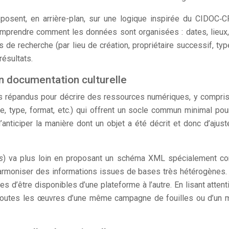
ent, en arrière-plan, sur une logique inspirée du CIDOC‑CR
comprendre comment les données sont organisées : dates, lieux
s de recherche (par lieu de création, propriétaire successif, typ
résultats.
n documentation culturelle
s répandus pour décrire des ressources numériques, y compris 
ate, type, format, etc.) qui offrent un socle commun minimal po
iciper la manière dont un objet a été décrit et donc d’ajuste
s
) va plus loin en proposant un schéma XML spécialement co
rmoniser des informations issues de bases très hétérogènes.
s d’être disponibles d’une plateforme à l’autre. En lisant atten
 toutes les œuvres d’une même campagne de fouilles ou d’un