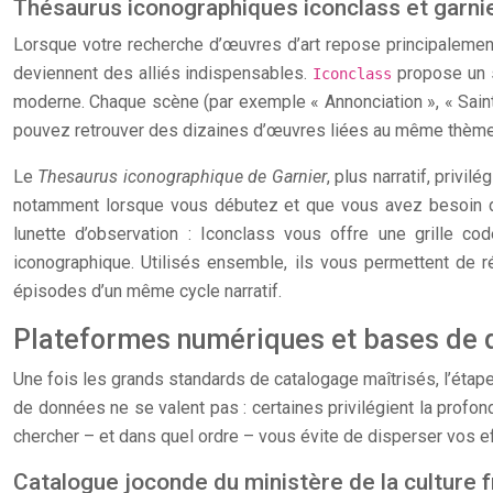
Thésaurus iconographiques iconclass et garnier
Lorsque votre recherche d’œuvres d’art repose principalemen
deviennent des alliés indispensables.
propose un s
Iconclass
moderne. Chaque scène (par exemple « Annonciation », « Saint 
pouvez retrouver des dizaines d’œuvres liées au même thème à
Le
Thesaurus iconographique de Garnier
, plus narratif, privi
notamment lorsque vous débutez et que vous avez besoin d’un
lunette d’observation : Iconclass vous offre une grille cod
iconographique. Utilisés ensemble, ils vous permettent de réd
épisodes d’un même cycle narratif.
Plateformes numériques et bases de do
Une fois les grands standards de catalogage maîtrisés, l’étap
de données ne se valent pas : certaines privilégient la profond
chercher – et dans quel ordre – vous évite de disperser vos e
Catalogue joconde du ministère de la culture f