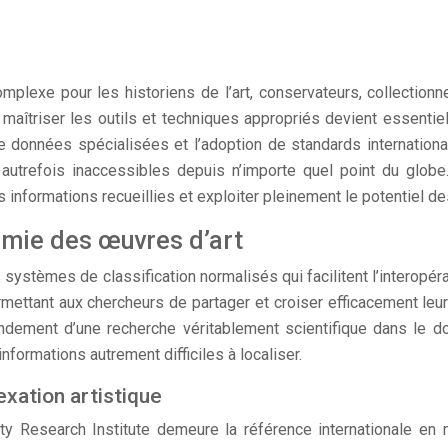
omplexe pour les historiens de l’art, conservateurs, collection
îtriser les outils et techniques appropriés devient essentiel po
de données spécialisées et l’adoption de standards internatio
 autrefois inaccessibles depuis n’importe quel point du glo
s informations recueillies et exploiter pleinement le potentiel 
omie des œuvres d’art
stèmes de classification normalisés qui facilitent l’interopéra
mettant aux chercheurs de partager et croiser efficacement le
 fondement d’une recherche véritablement scientifique dans l
formations autrement difficiles à localiser.
exation artistique
 Research Institute demeure la référence internationale en mat